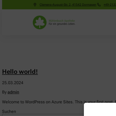
Clemens-August-Str. 2
,
41542
Dormagen
+49-2133
Hello world!
25.03.2024
By
admin
Welcome to WordPress on Azure Sites. This is your first post. Ed
Suchen