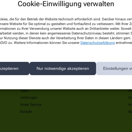
Cookie-Einwilligung verwalten
kies, die für den Betrieb der Website technisch erforderlich sind. Darüber hinaus v
nsere Website für Sie optimal zu gestalten und fortlaufend zu verbessern. Mit Ihrer
ormationen zu Ihrer Verwendung unserer Website auch an Drittanbieter weiter. Soweit
rarbeitet werden, in denen kein angemessenes Datenschutzniveau besteht, stimmen Si
ur Nutzung dieser Dienste auch der Verarbeitung Ihrer Daten in diesen Ländern gem. 
 DSGVO zu. Weitere Informationen können Sie unserer
Datenschutzerklärung
entnehme
kzeptieren
Nur notwendige akzeptieren
Einstellungen v
Über uns
I
Team
A
Leistungen
Da
Unser Service
I
Kontakt
Ba