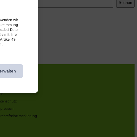
Suchen
erwenden wir
 Zustimmung
 dabei Daten
e mit Ihrer
Artikel 49
n.
erwalten
nformationen
GB
tenschutz
mpressum
rrierefreiheitserklärung