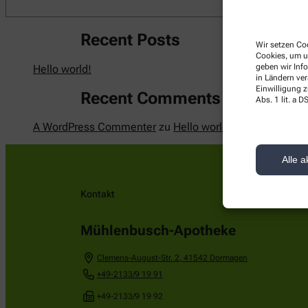
Recent Posts
Wir setzen Coo
Cookies, um u
geben wir Inf
Hello world!
in Ländern ve
Einwilligung z
Recent Comments
Abs. 1 lit. a
A WordPress Commenter
zu
Hello world!
Alle a
Kontakt
Mühlenbusch-Apotheke
Clemens-August-Str. 2
,
41542
Dormagen
+49-2133/9 19 91
+49-2133/9 19 92