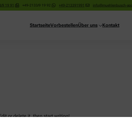
/9 19 91
+49-2133/9 19 92
+49-213391991
info@muehlenbusch-apo
Startseite
Vorbestellen
Über uns
Kontakt
it or delete it, then start writing!