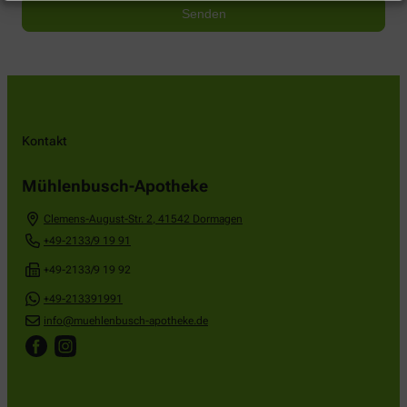
Kontakt
Mühlenbusch-Apotheke
Clemens-August-Str. 2
,
41542
Dormagen
+49-2133/9 19 91
+49-2133/9 19 92
+49-213391991
info@muehlenbusch-apotheke.de