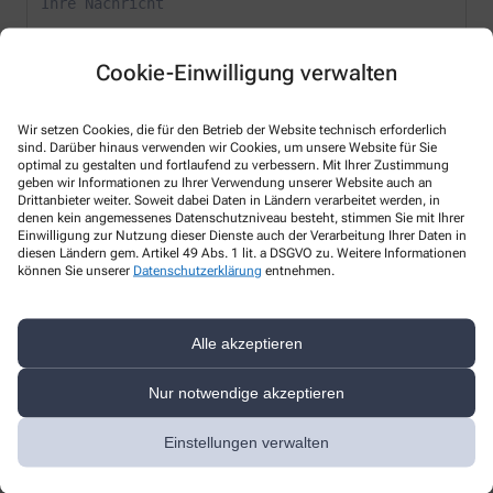
Cookie-Einwilligung verwalten
Wir setzen Cookies, die für den Betrieb der Website technisch erforderlich
* Bitte füllen Sie die Pflichtfelder aus
sind. Darüber hinaus verwenden wir Cookies, um unsere Website für Sie
optimal zu gestalten und fortlaufend zu verbessern. Mit Ihrer Zustimmung
geben wir Informationen zu Ihrer Verwendung unserer Website auch an
Ich erkläre mich damit einverstanden, dass die von mir angegebenen
Drittanbieter weiter. Soweit dabei Daten in Ländern verarbeitet werden, in
Daten elektronisch erfasst und gespeichert und meine Daten an die
denen kein angemessenes Datenschutzniveau besteht, stimmen Sie mit Ihrer
von mir ausgesuchte Apotheke übergeben werden. Rechtsgrundlage
Einwilligung zur Nutzung dieser Dienste auch der Verarbeitung Ihrer Daten in
der Verarbeitung ist Art. 6 Abs. 1 lit. a DS-GVO. Die Einwilligung kann
diesen Ländern gem. Artikel 49 Abs. 1 lit. a DSGVO zu. Weitere Informationen
jederzeit widerrufen werden, z.B. per E-Mail an
info@muehlenbusch-
können Sie unserer
Datenschutzerklärung
entnehmen.
apotheke.de
.
Ihre Daten werden ausschließlich zur Bearbeitung Ihrer Anfrage
Alle akzeptieren
verwendet. Weitere Informationen zum Datenschutz finden Sie unter
folgendem Link:
Datenschutz
.
Nur notwendige akzeptieren
Sind Sie ein Mensch? Dann wählen Sie bitte
das Auto
Einstellungen verwalten