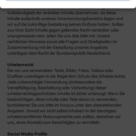
wir mittels Links auf Internetseiten Dritter verweisen, können wir
keine Gewähr für die fortwährende Aktualität, Richtigkeit und
Vollständigkeit der verlinkten Inhalte übernehmen, da diese
Inhalte außerhalb unseres Verantwortungsbereichs liegen und
wir auf die zukünftige Gestaltung keinen Einfluss haben. Sollten
aus Ihrer Sicht Inhalte gegen geltendes Recht verstoßen oder
unangemessen sein, teilen Sie uns dies bitte mit. Unsere
rechtlichen Hinweise sowie alle Fragen und Streitigkeiten im
Zusammenhang mit der Gestaltung unseres Angebots
unterliegen dem Recht der Bundesrepublik Deutschland.
Urheberrecht
Die von uns verwendeten Texte, Bilder, Fotos, Videos oder
Grafiken unterliegen in der Regel dem Schutz des Urheberrechts.
Jede unberechtigte Verwendung (insbesondere die
Vervielfältigung, Bearbeitung oder Verbreitung) dieser
urheberrechtsgeschützten Inhalte ist daher untersagt. Wenn Sie
beabsichtigen, diese Inhalte oder Teile davon zu verwenden,
kontaktieren Sie uns bitte im Voraus unter den obenstehenden
Angaben. Soweit wir nicht selbst Inhaber/-in der benötigten
urheberrechtlichen Nutzungsrechte sein sollten, bemühen wir
uns, einen Kontakt zum Berechtigten zu vermitteln.
Social Media-Profile