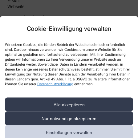
E-Mail:
Webseite:
Datenschutzbeauftragter
:
Den/Die betriebliche/-n Datenschutzbeauftragte/-n unserer
Cookie-Einwilligung verwalten
Apotheke können Sie hier erreichen:
Axel Niesenhaus (Krause Sicherheitstechnik & Datenschutz
GmbH)
Wir setzen Cookies, die für den Betrieb der Website technisch erforderlich
Alter Weg 25, 58091 Hagen
sind. Darüber hinaus verwenden wir Cookies, um unsere Website für Sie
Telefon
:
+49-2337/911778
optimal zu gestalten und fortlaufend zu verbessern. Mit Ihrer Zustimmung
Fax
:
+49-2337/911779
geben wir Informationen zu Ihrer Verwendung unserer Website auch an
Email
:
info@dk-buero.de
Drittanbieter weiter. Soweit dabei Daten in Ländern verarbeitet werden, in
denen kein angemessenes Datenschutzniveau besteht, stimmen Sie mit Ihrer
Website
:
https://www.dk-buero.de/
Einwilligung zur Nutzung dieser Dienste auch der Verarbeitung Ihrer Daten in
diesen Ländern gem. Artikel 49 Abs. 1 lit. a DSGVO zu. Weitere Informationen
Weitere Hinweise
können Sie unserer
Datenschutzerklärung
entnehmen.
Streitschlichtung
Wir sind weder verpflichtet noch bereit, an einem
Streitbeilegungsverfahren vor einer Verbraucherschlichtungsstelle
Alle akzeptieren
teilzunehmen.
Nur notwendige akzeptieren
Haftung
Wir sind für unsere Inhalte verantwortlich. Alle Inhalte werden mit
Einstellungen verwalten
der gebotenen Sorgfalt und nach bestem Wissen erstellt. Soweit