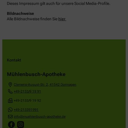
Dieses Impressum gilt auch für unsere Social Media-Profile.
Bildnachweise
Alle Bildnachweise finden Sie
hier
Kontakt
Mühlenbusch-Apotheke
Clemens-August-Str. 2
,
41542
Dormagen
+49-2133/9 19 91
+49-2133/9 19 92
+49-213391991
info@muehlenbusch-apotheke.de